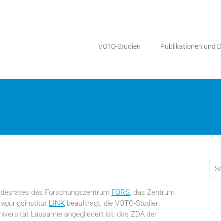
VOTO-Studien
Publikationen und 
ndesrates das Forschungszentrum
FORS
, das Zentrum
ragungsinstitut
LINK
beauftragt, die VOTO-Studien
versität Lausanne angegliedert ist, das ZDA der