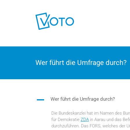
Voto
Wer führt die Umfrage durch?
A
Wer führt die Umfrage durch?
Die Bundeskanzlei hat im Namen des Bu
für Demokratie
ZDA
in Aarau und das Bef
durchzuführen. Das FORS, welches der Uni