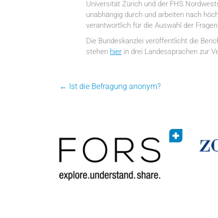
Universität Zürich und der FHS Nordwes
unabhängig durch und arbeiten nach höchs
verantwortlich für die Auswahl der Fragen 
Die Bundeskanzlei veröffentlicht die Be
stehen
hier
in drei Landessprachen zur V
←
Ist die Befragung anonym?